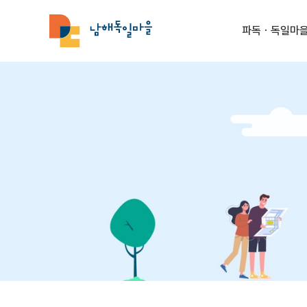
파독ㆍ독일마을